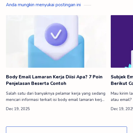
Anda mungkin menyukai postingan ini
Body Email Lamaran Kerja Diisi Apa? 7 Poin
Subjek Em
Penjelasan Beserta Contoh
Berikut C
Salah satu dari banyaknya pelamar kerja yang sedang
Mau kirim la
mencari informasi terkait isi body email lamaran kerja,
atau email?
mungkin sering kali menemui saran penelusuran pada
untuk lamar
kolom pencarian melal…
melalui arti