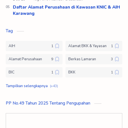
Daftar Alamat Perusahaan di Kawasan KNIC & AIH
Karawang
Tag
AIH
Alamat BKK & Yayasan
Alamat Perusahaan
Berkas Lamaran
BIC
BKK
Body Email
Delta Silicon
Dream Job Sja
Ejip
PP No.49 Tahun 2025 Tentang Pengupahan
Email
Email Rekrutmen
Epson
GIIC