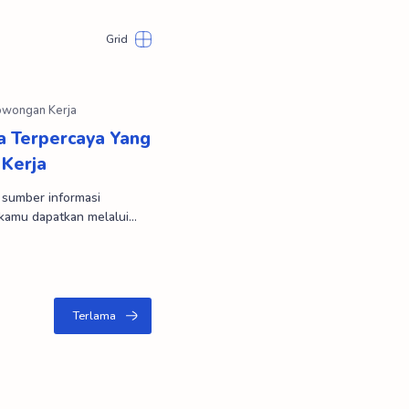
a Terpercaya Yang
 Kerja
i, sumber informasi
kamu dapatkan melalui
aupun aplik…