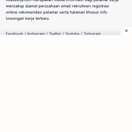
mencakup alamat perusahaan email rekrutmen registrasi
online rekomendasi pelamar serta halaman khusus info
lowongan kerja terbaru.
Tools
Random Email Aktif PT
Kalkulator Upah Lembur
Kalkulator THR Proporsional
Kalkulator Kompensasi PKWT
Frequently Asked Questions
FAQ | Pelamar Kerja
Index