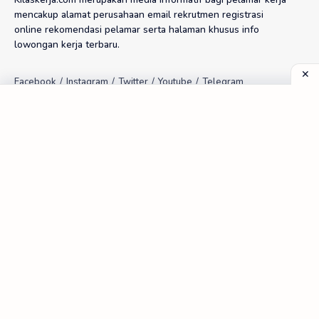
mencakup alamat perusahaan email rekrutmen registrasi
online rekomendasi pelamar serta halaman khusus info
lowongan kerja terbaru.
Tools
Random Email Aktif PT
Kalkulator Upah Lembur
Kalkulator THR Proporsional
Kalkulator Kompensasi PKWT
Frequently Asked Questions
FAQ | Pelamar Kerja
Index